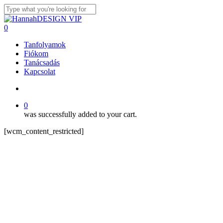
Skip
to
Close
main
Search
search
0
content
Menu
Tanfolyamok
Fiókom
Tanácsadás
Kapcsolat
search
0
was successfully added to your cart.
[wcm_content_restricted]